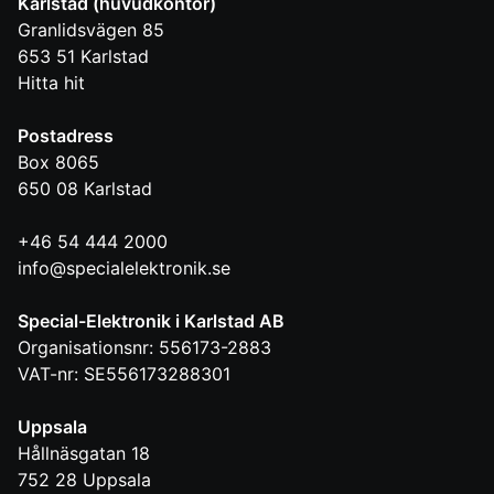
Karlstad (huvudkontor)
Granlidsvägen 85
653 51
Karlstad
Hitta hit
Postadress
Box 8065
650 08
Karlstad
+46 54 444 2000
info@specialelektronik.se
Special-Elektronik i Karlstad AB
Organisationsnr: 556173-2883
VAT-nr: SE556173288301
Uppsala
Hållnäsgatan 18
752 28
Uppsala