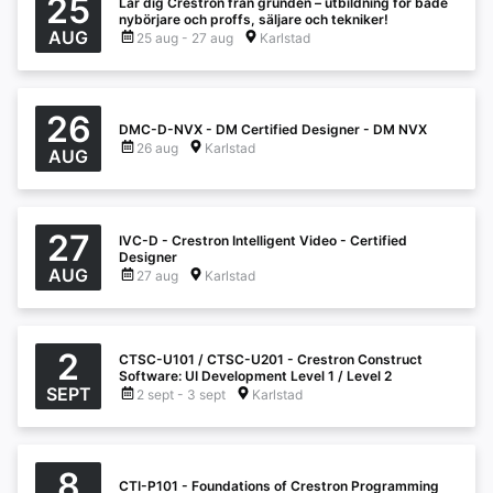
25
Lär dig Crestron från grunden – utbildning för både
nybörjare och proffs, säljare och tekniker!
AUG
25 aug - 27 aug
Karlstad
26
DMC-D-NVX - DM Certified Designer - DM NVX
26 aug
Karlstad
AUG
27
IVC-D - Crestron Intelligent Video - Certified
Designer
AUG
27 aug
Karlstad
2
CTSC-U101 / CTSC-U201 - Crestron Construct
Software: UI Development Level 1 / Level 2
SEPT
2 sept - 3 sept
Karlstad
8
CTI-P101 - Foundations of Crestron Programming