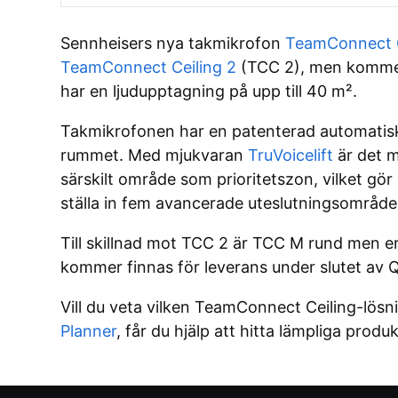
Sennheisers nya takmikrofon
TeamConnect C
TeamConnect Ceiling 2
(TCC 2), men kommer 
har en ljudupptagning på upp till 40 m².
Takmikrofonen har en patenterad automatisk
rummet. Med mjukvaran
TruVoicelift
är det m
särskilt område som prioritetszon, vilket gör
ställa in fem avancerade uteslutningsområden
Till skillnad mot TCC 2 är TCC M rund men e
kommer finnas för leverans under slutet av 
Vill du veta vilken TeamConnect Ceiling-lösn
Planner
, får du hjälp att hitta lämpliga prod