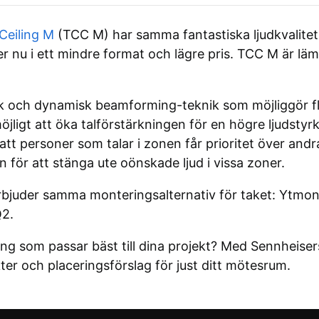
eiling M
(TCC M) har samma fantastiska ljudkvalitet
nu i ett mindre format och lägre pris. TCC M är läm
 och dynamisk beamforming-teknik som möjliggör fle
öjligt att öka talförstärkningen för en högre ljudstyrk
 att personer som talar i zonen får prioritet över and
 för att stänga ute oönskade ljud i vissa zoner.
rbjuder samma monteringsalternativ för taket: Ytmont
Q2.
ing som passar bäst till dina projekt? Med Sennheise
ukter och placeringsförslag för just ditt mötesrum.