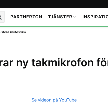
PARTNERZON
TJÄNSTER
INSPIRATI
k
elstora mötesrum
rar ny takmikrofon f
Se videon på YouTube