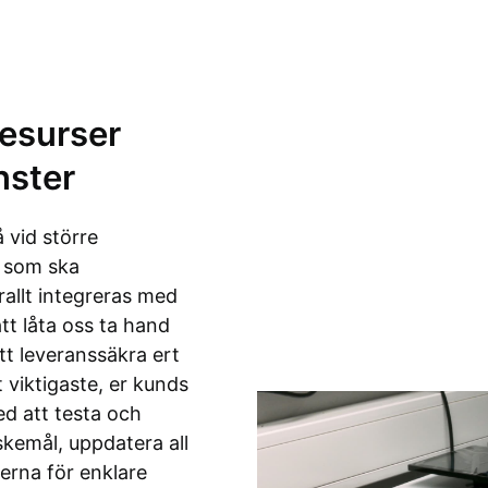
resurser
nster
 vid större
r som ska
rallt integreras med
t låta oss ta hand
tt leveranssäkra ert
t viktigaste, er kunds
med att testa och
skemål, uppdatera all
rna för enklare