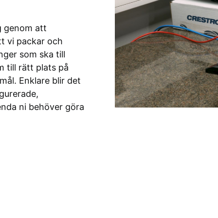
.
g genom att
t vi packar och
ger som ska till
till rätt plats på
mål. Enklare blir det
igurerade,
enda ni behöver göra