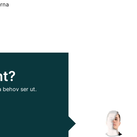
erna
nt?
a behov ser ut.