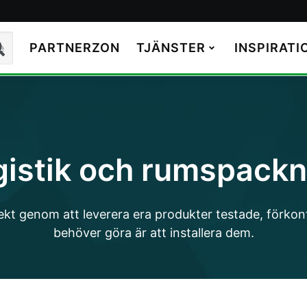
ektronik
PARTNERZON
TJÄNSTER
INSPIRATI
k
gistik och rumspackn
 projekt genom att leverera era produkter testade, för
behöver göra är att installera dem.