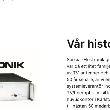
Vår hist
Special-Elektronik 
var då ett litet famil
av TV-antenner och 
50 år senare, är vi 
systemleverantör in
TV/fiberoptik. Vi sit
huvudkontor i Karlst
till nästan 50 medar