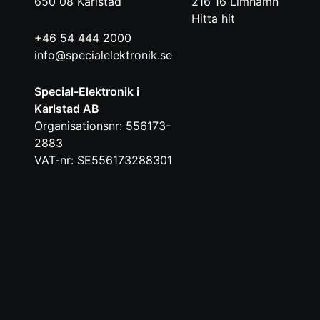
650 08
Karlstad
216 16
Limhamn
Hitta hit
+46 54 444 2000
info@specialelektronik.se
Special-Elektronik i
Karlstad AB
Organisationsnr: 556173-
2883
VAT-nr: SE556173288301