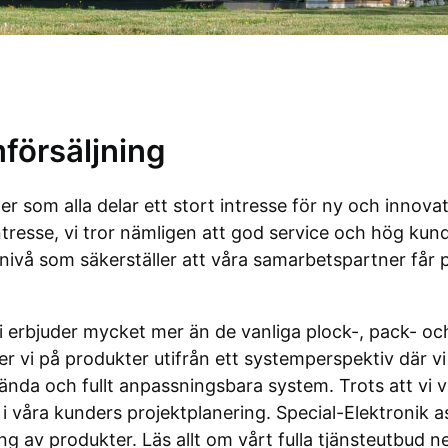
försäljning
er som alla delar ett stort intresse för ny och innova
tresse, vi tror nämligen att god service och hög kun
nsnivå som säkerställer att våra samarbetspartner få
vi erbjuder mycket mer än de vanliga plock-, pack- och
ser vi på produkter utifrån ett systemperspektiv där v
nda och fullt anpassningsbara system. Trots att vi vark
 i våra kunders projektplanering. Special-Elektronik a
g av produkter. Läs allt om vårt fulla tjänsteutbud n