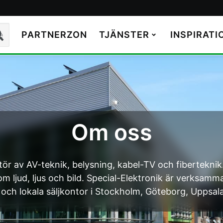
onik
PARTNERZON
TJÄNSTER
INSPIRATI
k
Om oss
tör av AV-teknik, belysning, kabel-TV och fiberteknik.
nom ljud, ljus och bild. Special-Elektronik är verks
 och lokala säljkontor i Stockholm, Göteborg, Uppsa