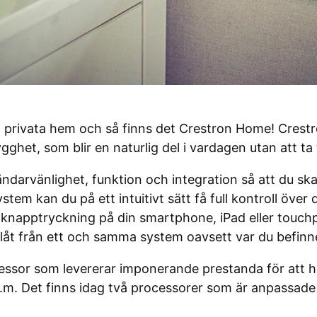
a privata hem och så finns det Crestron Home! Crest
ghet, som blir en naturlig del i vardagen utan att ta 
ndarvänlighet, funktion och integration så att du 
ystem kan du på ett intuitivt sätt få full kontroll öv
knapptryckning på din smartphone, iPad eller touchp
itlåt från ett och samma system oavsett var du befinne
sor som levererar imponerande prestanda för att han
 Det finns idag två processorer som är anpassade e