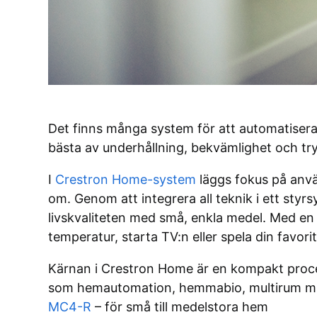
Det finns många system för att automatiser
bästa av underhållning, bekvämlighet och tryg
I
Crestron Home-system
läggs fokus på anvä
om. Genom att integrera all teknik i ett styrs
livskvaliteten med små, enkla medel. Med en 
temperatur, starta TV:n eller spela din favor
Kärnan i Crestron Home är en kompakt proces
som hemautomation, hemmabio, multirum m.m.
MC4-R
– för små till medelstora hem