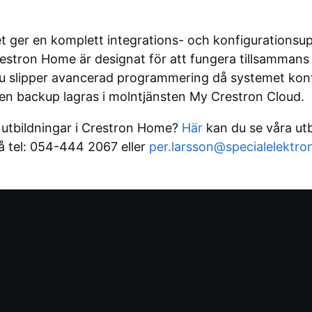
 ger en komplett integrations- och konfigurationsup
stron Home är designat för att fungera tillsammans 
 du slipper avancerad programmering då systemet konfi
h en backup lagras i molntjänsten My Crestron Cloud.
r utbildningar i Crestron Home?
Här
kan du se våra utbi
å tel: 054-444 2067 eller
per.larsson@specialelektron