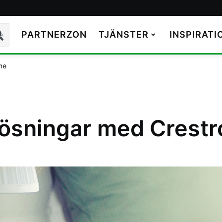
PARTNERZON
TJÄNSTER
INSPIRATI
k
me
lösningar med Crest