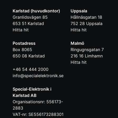
Karlstad (huvudkontor)
Uppsala
Granlidsvägen 85
Hållnäsgatan 18
653 51
Karlstad
752 28
Uppsala
Hitta hit
Hitta hit
Postadress
Malmö
Box 8065
Ringugnsgatan 7
650 08
Karlstad
216 16
Limhamn
Hitta hit
+46 54 444 2000
info@specialelektronik.se
Special-Elektronik i
Karlstad AB
Organisationsnr: 556173-
2883
VAT-nr: SE556173288301