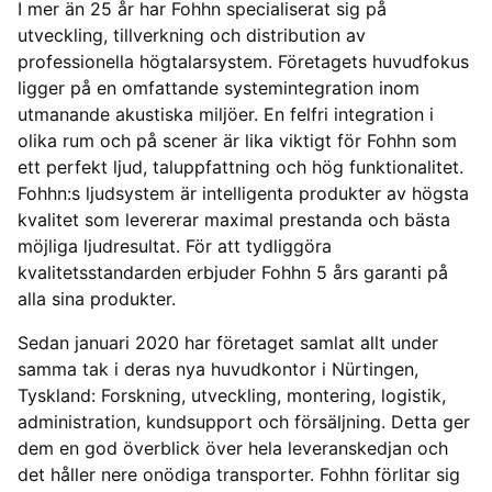
I mer än 25 år har Fohhn specialiserat sig på
utveckling, tillverkning och distribution av
professionella högtalarsystem. Företagets huvudfokus
ligger på en omfattande systemintegration inom
utmanande akustiska miljöer. En felfri integration i
olika rum och på scener är lika viktigt för Fohhn som
ett perfekt ljud, taluppfattning och hög funktionalitet.
Fohhn:s ljudsystem är intelligenta produkter av högsta
kvalitet som levererar maximal prestanda och bästa
möjliga ljudresultat. För att tydliggöra
kvalitetsstandarden erbjuder Fohhn 5 års garanti på
alla sina produkter.
Sedan januari 2020 har företaget samlat allt under
samma tak i deras nya huvudkontor i Nürtingen,
Tyskland: Forskning, utveckling, montering, logistik,
administration, kundsupport och försäljning. Detta ger
dem en god överblick över hela leveranskedjan och
det håller nere onödiga transporter. Fohhn förlitar sig