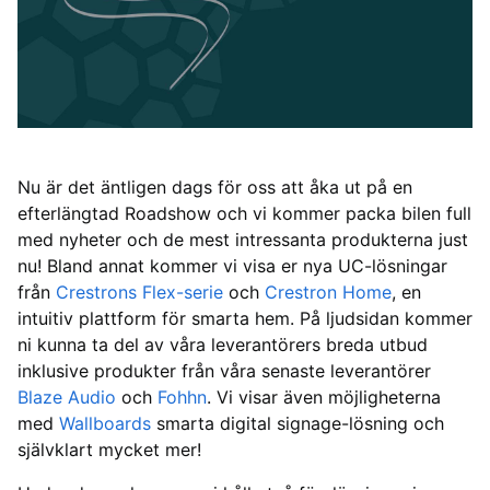
Nu är det äntligen dags för oss att åka ut på en
efterlängtad Roadshow och vi kommer packa bilen full
med nyheter och de mest intressanta produkterna just
nu! Bland annat kommer vi visa er nya UC-lösningar
från
Crestrons Flex-serie
och
Crestron Home
, en
intuitiv plattform för smarta hem. På ljudsidan kommer
ni kunna ta del av våra leverantörers breda utbud
inklusive produkter från våra senaste leverantörer
Blaze Audio
och
Fohhn
. Vi visar även
möjligheterna
med
Wallboards
smarta digital signage-lösning och
självklart mycket mer!