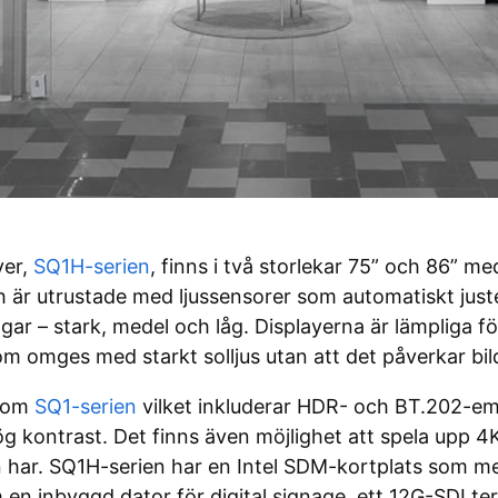
yer,
SQ1H-serien
, finns i två storlekar 75” och 86” m
 är utrustade med ljussensorer som automatiskt juste
ingar – stark, medel och låg. Displayerna är lämpliga fö
 omges med starkt solljus utan att det påverkar bild
 som
SQ1-serien
vilket inkluderar HDR- och BT.202-em
kontrast. Det finns även möjlighet att spela upp 4K i
 har. SQ1H-serien har en Intel SDM-kortplats som m
n inbyggd dator för digital signage, ett 12G-SDI t