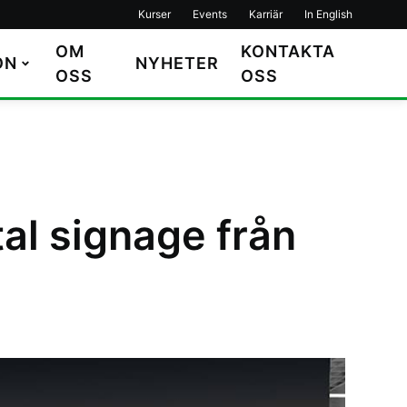
Kurser
Events
Karriär
In English
OM
KONTAKTA
ON
NYHETER
OSS
OSS
tal signage från