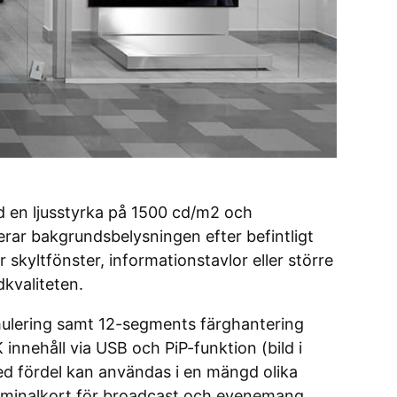
ed en ljusstyrka på 1500 cd/m2 och
rar bakgrundsbelysningen efter befintligt
r skyltfönster, informationstavlor eller större
kvaliteten.
ulering samt 12-segments färghantering
nnehåll via USB och PiP-funktion (bild i
ed fördel kan användas i en mängd olika
erminalkort för broadcast och evenemang