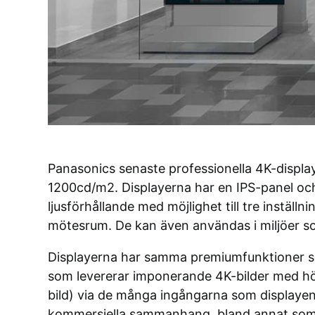
Panasonics senaste professionella 4K-displa
1200cd/m2. Displayerna har en IPS-panel och
ljusförhållande med möjlighet till tre inställn
mötesrum. De kan även användas i miljöer som
Displayerna har samma premiumfunktioner
som levererar imponerande 4K-bilder med hög 
bild) via de många ingångarna som displayen
kommersiella sammanhang, bland annat som e