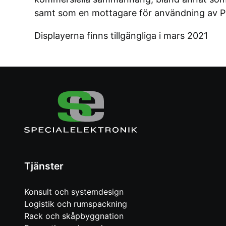
samt som en mottagare för användning av P
Displayerna finns tillgängliga i mars 2021
Tjänster
Konsult och systemdesign
Logistik och rumspackning
Rack och skåpbyggnation