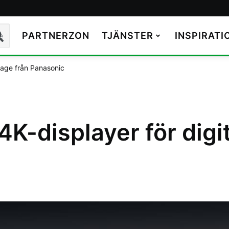
PARTNERZON
TJÄNSTER
INSPIRATI
k
gnage från Panasonic
 4K-displayer för digi