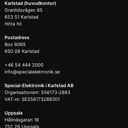
Karlstad (huvudkontor)
Granlidsvägen 85
653 51
Karlstad
Hitta hit
Postadress
Box 8065
650 08
Karlstad
+46 54 444 2000
info@specialelektronik.se
Special-Elektronik i Karlstad AB
Organisationsnr: 556173-2883
VAT-nr: SE556173288301
Uppsala
Hållnäsgatan 18
752 28
Uppsala