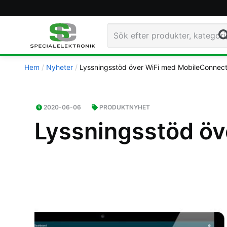
Sö
Hem
Nyheter
Lyssningsstöd över WiFi med MobileConnec
2020-06-06
PRODUKTNYHET
Lyssningsstöd ö