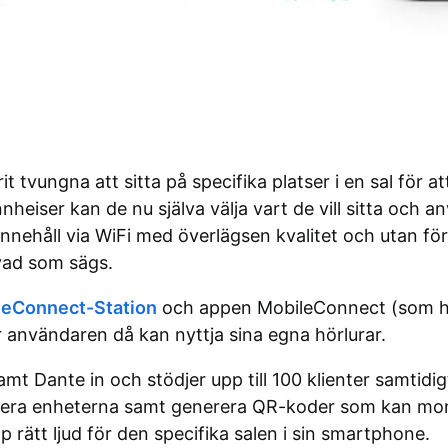
tvungna att sitta på specifika platser i en sal för at
nheiser kan de nu själva välja vart de vill sitta och
ehåll via WiFi med överlägsen kvalitet och utan fördr
vad som sägs.
leConnect-Station
och appen MobileConnect (som häm
nvändaren då kan nyttja sina egna hörlurar.
mt Dante in och stödjer upp till 100 klienter samtid
era enheterna samt generera QR-koder som kan monte
pp rätt ljud för den specifika salen i sin smartphone.