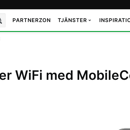
PARTNERZON
TJÄNSTER
INSPIRATI
k
t
ver WiFi med Mobile