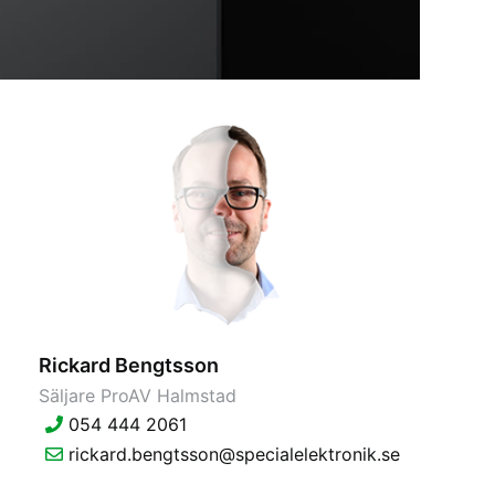
Rickard Bengtsson
Säljare ProAV Halmstad
054 444 2061
rickard.bengtsson@specialelektronik.se