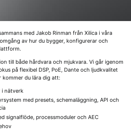
 tillsammans med Jakob Rinman från Xilica i våra
enomgång av hur du bygger, konfigurerar och
lattform.
ion till både hårdvara och mjukvara. Vi går igenom
kus på flexibel DSP, PoE, Dante och ljudkvalitet
r kommer du lära dig att:
 i nätverk
yrsystem med presets, schemaläggning, API och
cia
d signalflöde, processmoduler och AEC
behov