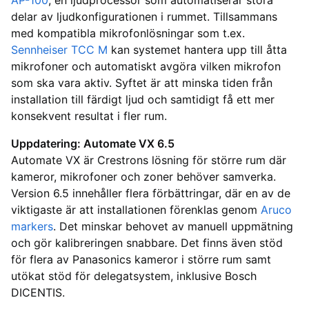
AP-100
, en ljudprocessor som automatiserar stora
delar av ljudkonfigurationen i rummet. Tillsammans
med kompatibla mikrofonlösningar som t.ex.
Sennheiser TCC M
kan systemet hantera upp till åtta
mikrofoner och automatiskt avgöra vilken mikrofon
som ska vara aktiv. Syftet är att minska tiden från
installation till färdigt ljud och samtidigt få ett mer
konsekvent resultat i fler rum.
Uppdatering: Automate VX 6.5
Automate VX är Crestrons lösning för större rum där
kameror, mikrofoner och zoner behöver samverka.
Version 6.5 innehåller flera förbättringar, där en av de
viktigaste är att installationen förenklas genom
Aruco
markers
. Det minskar behovet av manuell uppmätning
och gör kalibreringen snabbare. Det finns även stöd
för flera av Panasonics kameror i större rum samt
utökat stöd för delegatsystem, inklusive Bosch
DICENTIS.