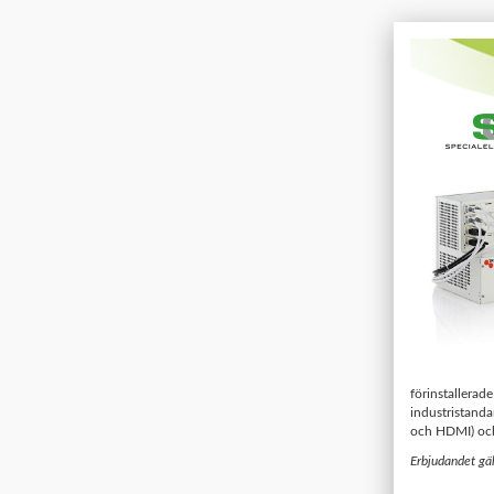
förinstallera
industristanda
och HDMI) och
Erbjudandet gäl