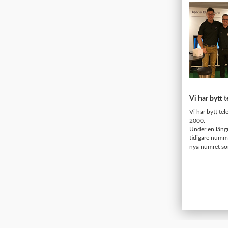
Vi har bytt
Vi har bytt te
2000.
Under en längr
tidigare numme
nya numret som