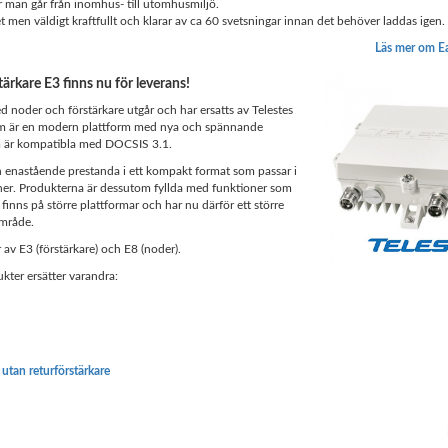
 man går från inomhus- till utomhusmiljö.
tet men väldigt kraftfullt och klarar av ca 60 svetsningar innan det behöver laddas igen.
Läs mer om E
tärkare E3 finns nu för leverans!
 noder och förstärkare utgår och har ersatts av Telestes
 är en modern plattform med nya och spännande
 är kompatibla med DOCSIS 3.1.
n enastående prestanda i ett kompakt format som passar i
ioner. Produkterna är dessutom fyllda med funktioner som
 finns på större plattformar och har nu därför ett större
mråde.
 av E3 (förstärkare) och E8 (noder).
kter ersätter varandra:
 utan returförstärkare