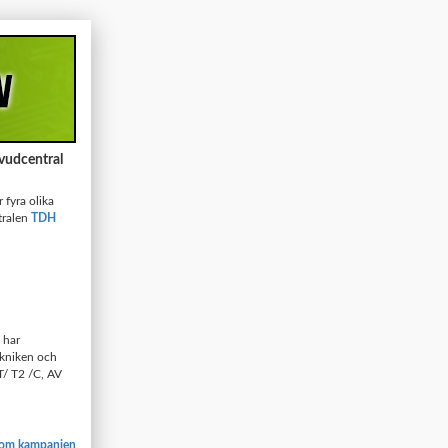
vudcentral
 fyra olika
ralen
TDH
 har
ekniken och
T/ T2 /C, AV
 om kampanjen