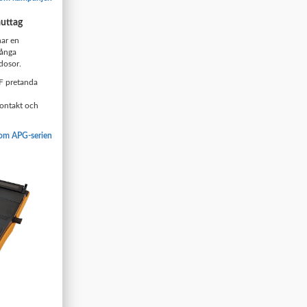
auttag
har en
många
dosor.
F pretanda
kontakt och
 om APG-serien