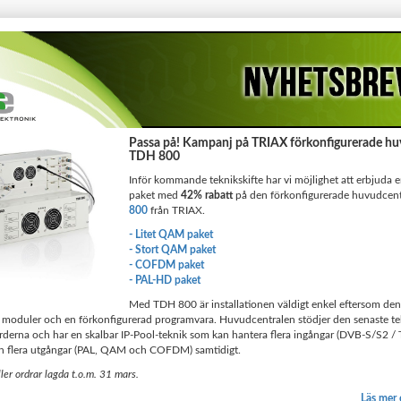
Passa på! Kampanj på TRIAX förkonfigurerade hu
TDH 800
Inför kommande teknikskifte har vi möjlighet att erbjuda er
paket med
42% rabatt
på den förkonfigurerade huvudcent
800
från TRIAX.
- Litet QAM paket
- Stort QAM paket
- COFDM paket
- PAL-HD paket
Med TDH 800 är installationen väldigt enkel eftersom den
de moduler och en förkonfigurerad programvara. Huvudcentralen stödjer den senaste t
rderna och har en skalbar IP-Pool-teknik som kan hantera flera ingångar (DVB-S/S2 / 
 flera utgångar (PAL, QAM och COFDM) samtidigt.
ler ordrar lagda t.o.m. 31 mars.
Läs mer