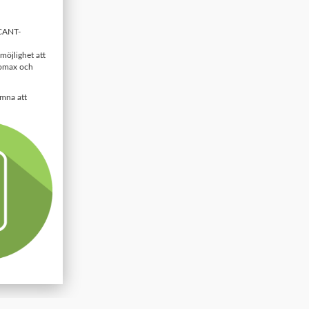
 CANT-
 möjlighet att
romax och
omna att