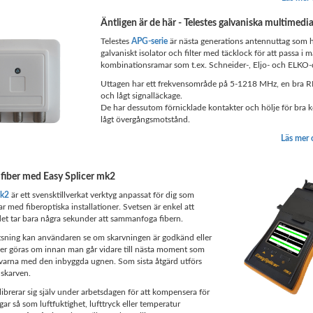
Äntligen är de här - Telestes galvaniska multimedi
Telestes
APG-serie
är nästa generations antennuttag som 
galvaniskt isolator och filter med täcklock för att passa i 
kombinationsramar som t.ex. Schneider-, Eljo- och ELKO-
Uttagen har ett frekvensområde på 5-1218 MHz, en bra R
och lågt signalläckage.
De har dessutom förnicklade kontakter och hölje för bra 
lågt övergångsmotstånd.
Läs mer
 fiber med Easy Splicer mk2
mk2
är ett svensktillverkat verktyg anpassat för dig som
r med fiberoptiska installationer. Svetsen är enkel att
et tar bara några sekunder att sammanfoga fibern.
etsning kan användaren se om skarvningen är godkänd eller
r göras om innan man går vidare till nästa moment som
arvarna med den inbyggda ugnen. Som sista åtgärd utförs
 skarven.
librerar sig själv under arbetsdagen för att kompensera för
ar så som luftfuktighet, lufttryck eller temperatur