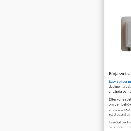
Börja svetsa
Easy Splicer 
dagligen arbeta
använda och d
Efter varje sv
om den behöve
är att täta sk
ett dragtest av
EasySplicer ka
miljöförändring