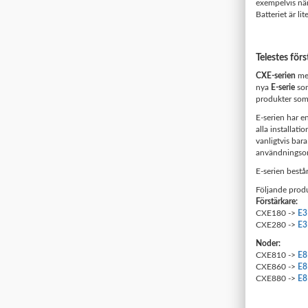
exempelvis när
Batteriet är li
Telestes förs
CXE-serien
med
nya
E-serie
som
produkter som
E-serien har e
alla installat
vanligtvis bara
användningso
E-serien består
Följande produ
Förstärkare:
CXE180 ->
E3
CXE280 ->
E3
Noder:
CXE810 ->
E8
CXE860 ->
E8
CXE880 ->
E8