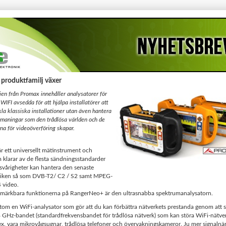
produktfamilj växer
en från Promax innehåller analysatorer för
 WIFI avsedda för att hjälpa installatörer att
kla klassiska installationer utan även hantera
maningar som den trådlösa världen och de
na för videoöverföring skapar.
 ett universellt mätinstrument och
 klarar av de flesta sändningsstandarder
svårigheter kan hantera den senaste
niken så som DVB-T2/ C2 / S2 samt MPEG-
 video.
 märkbara funktionerna på RangerNeo+ är den ultrasnabba spektrumanalysatorn.
om en WiFi-analysator som gör att du kan förbättra nätverkets prestanda genom att s
4 GHz-bandet (standardfrekvensbandet för trådlösa nätverk) som kan störa WiFi-nätve
.ex. vara mikrovågsugnar, trådlösa telefoner och övervakningskameror. Ju mer signalnä