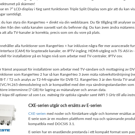
spektrumet på skärmen!
r en 7” LCD-display i färg samt funktionen Triple Split Display som gör att du kan vi
ngar samtidigt.
t du kan styra din RangerNeo + direkt via din webbläsare. Du får tillgång till analyser 
lden från den valda kanalen oavsett vart du befinner dig. Du kan även ändra mätarens 
a att alla TV-kanaler är korrekta, precis som om du vore på plats.
nnehåller alla funktioner som RangerNeo + har inklusive några fler mer avancerade fu
terface (CAM) för krypterade kanaler, en IPTV-ingång, HDMI-utgång och TS-ASI in- 
dell för installatörer på en högre nivå som arbetar med TV-centraler, IPTV osv.
r främst anpassat för installatörer som arbetar med TV-sändare och mottagning av DV
nktioner som RangerNeo 2 har så kan RangerNeo 3 även mäta nätverksfördröjning (n
VB-T / T2 och analys av T2-MI-signaler för DVB-T2. RangerNeo 3 är den första TV-ana
EVC/H.265-demodulering och är kompatibel med den nya sändningsstandarden som f
törre internminne (7 GB) för lagring av mätanalyser och annan data.
t köpa till optioner så som t.ex. mätning för optiska signaler samt WIFI 5 GHz till alla inst
CXE-serien utgår och ersätts av E-serien
CXE-serien
med noder och förstärkare utgår och kommer ersättas av
E-serie som är en modern plattform med nya och spännande produk
kompatibla med DOCSIS 3.1.
E-serien har en enastående prestanda i ett kompakt format som passa