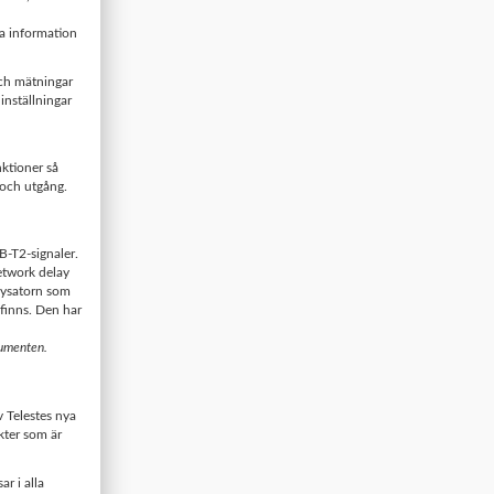
sa information
och mätningar
inställningar
nktioner så
och utgång.
B-T2-signaler.
etwork delay
lysatorn som
inns. Den har
rumenten.
 Telestes nya
ter som är
r i alla