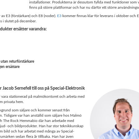
installationer. Produkterna är dessutom fyllda med funktioner som v
finns på större plattformar och har nu därför ett större användning
r av E3 (förstärkare) och E8 (noder).
E3
kommer finnas klar för leverans i oktober och
s i slutet på december.
dukter ersätter varandra:
 utan returförstärkare
gen ersättare
 Jacob Sernefell till oss på Special-Elektronik
vara stationerad på malmökontoret och arbeta med
om privata hem.
kgrund som säljare och kommer senast från
. Tidigare var han anställd som säljare hos Malmö
ch The Rock Hemmabio där han arbetade med
 ljud- och bildprodukter. Han har stor teknikkunskap
om bild och har arbetat med många av Special-
rumärken sedan flera år tillbaka. Han har även