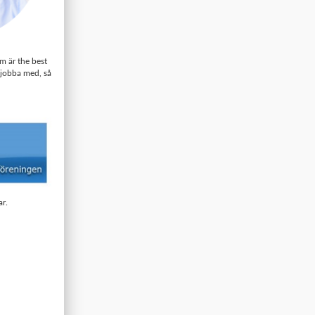
m är the best
 jobba med, så
ar.