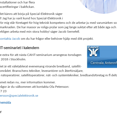
nstallationer och har flera
scertifieringar i bakfickan.
det känns att börja på Special-Elektronik säger
! Jag har ju varit kund hos Special-Elektronik i
ör mig står företaget för hög teknisk kompetens och de arbetar ju med varumärken so
 marknaden. De har massor av roliga prylar som jag länge suktat efter att både äga och
verkligen arbeta med min stora hobby! säger Jacob Sernefell.
kontakta Jacob
om du har frågor eller behöver hjälp med ditt projekt.
T-seminariet i kalendern
 lite extra för att nästa CANT-seminarium arrangeras torsdagen
i 2018 i Stockholm.
t är ett väletablerat evenemang rörande bredband, satellit-
mrådet. Branschens tekniker, leverantörer och återförsäljare,
nätoperatörer, satellitoperatörer, nät- och systemtekniker, bredbandsföretag m fl delt
tumet redan nu, mer information kommer.
rågor är du välkommen att kontakta Ola Petersson:
77 23
tersson@specialelektronik.se
 hemsida
or