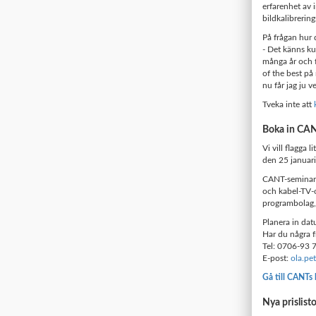
erfarenhet av i
bildkalibrering
På frågan hur 
- Det känns kul
många år och f
of the best på
nu får jag ju 
Tveka inte att
Boka in CAN
Vi vill flagga
den 25 januar
CANT-seminarie
och kabel-TV-o
programbolag, 
Planera in da
Har du några f
Tel: 0706-93 
E-post:
ola.pe
Gå till CANTs
Nya prislist