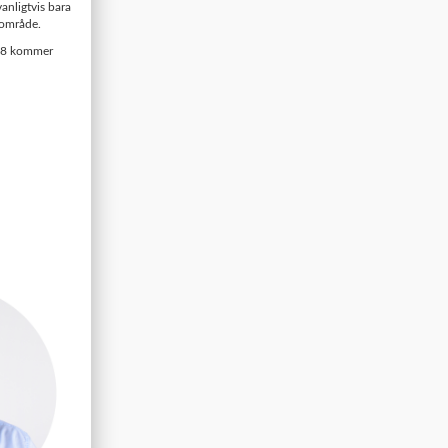
anligtvis bara
sområde.
 E8 kommer