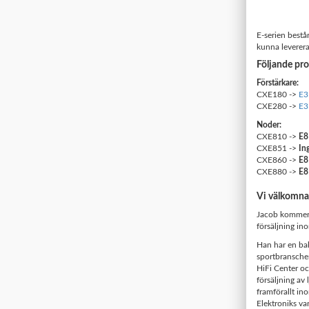
E-serien bestå
kunna leverera
Följande pro
Förstärkare:
CXE180 ->
E3
CXE280 ->
E3
Noder:
CXE810 ->
E8
CXE851 ->
In
CXE860 ->
E8
CXE880 ->
E8
Vi välkomnar
Jacob kommer 
försäljning in
Han har en ba
sportbranschen
HiFi Center o
försäljning av
framförallt in
Elektroniks va