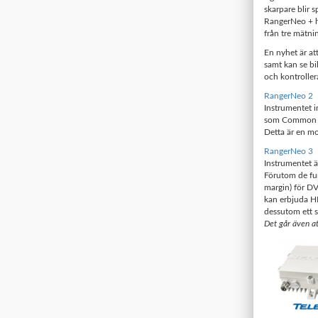
skarpare blir 
RangerNeo + ha
från tre mätni
En nyhet är at
samt kan se bi
och kontroller
RangerNeo 2
Instrumentet i
som Common In
Detta är en mo
RangerNeo 3
Instrumentet ä
Förutom de fu
margin) för D
kan erbjuda H
dessutom ett s
Det går även at