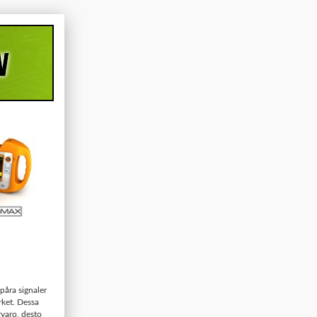
påra signaler
rket. Dessa
rvaro, desto