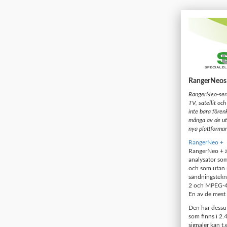
RangerNeos 
RangerNeo-seri
TV, satellit och
inte bara fören
många av de ut
nya plattformar
RangerNeo +
RangerNeo + är
analysator som
och som utan 
sändningstek
2 och MPEG-4
En av de mest
Den har dessut
som finns i 2.
signaler kan t