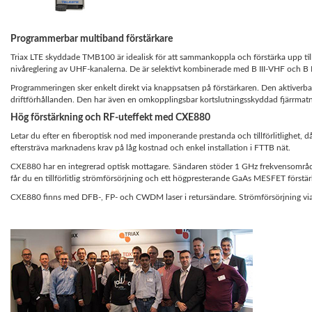
Programmerbar multiband förstärkare
Triax LTE skyddade TMB100 är idealisk för att sammankoppla och förstärka upp till 
nivåreglering av UHF-kanalerna. De är selektivt kombinerade med B III-VHF och B
Programmeringen sker enkelt direkt via knappsatsen på förstärkaren. Den aktiver
driftförhållanden. Den har även en omkopplingsbar kortslutningsskyddad fjärrmat
Hög förstärkning och RF-uteffekt med CXE880
Letar du efter en fiberoptisk nod med imponerande prestanda och tillförlitlighet, d
eftersträva marknadens krav på låg kostnad och enkel installation i FTTB nät.
CXE880 har en integrerad optisk mottagare. Sändaren stöder 1 GHz frekvensområd
får du en tillförlitlig strömförsörjning och ett högpresterande GaAs MESFET förstär
CXE880 finns med DFB-, FP- och CWDM laser i retursändare. Strömförsörjning via l