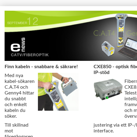
Finn kabeln - snabbare & säkrare!
CXE850 - optisk fi
IP-stöd
Med nya
kabel-sökaren
Fiber
C.A.T4 och
CXE85
Genny4 hittar
Telest
du snabbt
intell
och enkelt
framv
kabeln du
och m
söker.
överv
Till skillnad
justering via ett IP-
mot
interface.
föregångaren