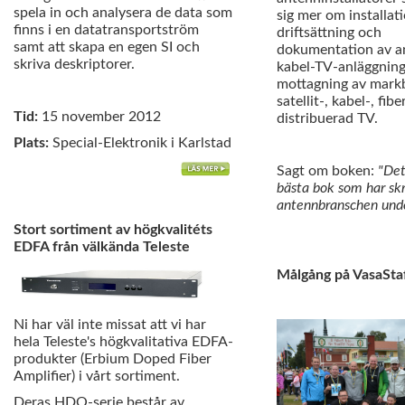
spela in och analysera de data som
sig mer om installati
finns i en datatransportström
driftsättning och
samt att skapa en egen SI och
dokumentation av a
skriva deskriptorer.
kabel-TV-anläggning
mottagning av mark
satellit-, kabel-, fibe
Tid:
15 november 2012
distribuerad TV.
Plats:
Special-Elektronik i Karlstad
Sagt om boken:
"Det
bästa bok som har skri
antennbranschen under
Stort sortiment av högkvalitéts
EDFA från välkända Teleste
Målgång på VasaSta
Ni har väl inte missat att vi har
hela Teleste's högkvalitativa EDFA-
produkter (Erbium Doped Fiber
Amplifier) i vårt sortiment.
Deras HDO-serie består av