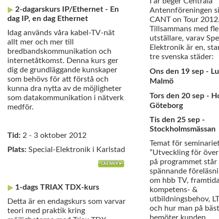
I år beger Centrala
2-dagarskurs IP/Ethernet - En
Antennföreningen si
dag IP, en dag Ethernet
CANT on Tour 2012
Tillsammans med fle
Idag används våra kabel-TV-nät
utställare, varav Spe
allt mer och mer till
Elektronik är en, stan
bredbandskommunikation och
tre svenska städer:
internetåtkomst. Denna kurs ger
dig de grundläggande kunskaper
Ons den 19 sep - Luf
som behövs för att förstå och
Malmö
kunna dra nytta av de möjligheter
Tors den 20 sep - Ho
som datakommunikation i nätverk
Göteborg
medför.
Tis den 25 sep -
Stockholmsmässan
Tid:
2 - 3 oktober 2012
Temat för seminariet
Plats:
Special-Elektronik i Karlstad
”Utveckling för öve
på programmet står 
spännande föreläsnin
om hbb TV, framtid
1-dags TRIAX TDX-kurs
kompetens- &
utbildningsbehov, L
Detta är en endagskurs som varvar
och hur man på bäst
teori med praktik kring
bemöter kunden.