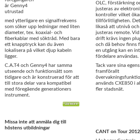
OLC, förstärkning o
är Genny4
justeras av elektron
utrustad
kontroller vilket öka
med ytterligare en signalfrekvens
tillförlitligheten. De
som söker upp ledningar med liten
likaså att utnivå oc
diameter, tex. koaxial- och
justeras remote. Vi
fiberkablar med söktråd. Med bara
drift krävs ingen pl
ett knapptryck kan du även
och då behov finns 
lokalisera på vilket djup kabeln
en utgång kan en in
ligger.
fördelare användas.
C.A.T4 och Genny4 har samma
Tack vare sina egens
utseende och funktionsätt som
framförallt
tidigare och är konstruerad för att
övervakningsfunkti
till stora delar vara kompatibel
används CXE850 i all
med föregående generationers
fler stadsnät.
instrument.
Missa inte att anmäla dig till
höstens utbildningar
CANT on Tour 20