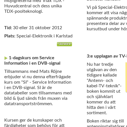
möjligheterna med Triax TDX -
Huvudcentral och dess unika
Vi på Special-Elektr
TDX-poolteknologi.
kommer att visa någ
spännande produktn
presentera delar av 
Tid:
30 eller 31 oktober 2012
kursutbud under hö
Plats:
Special-Elektronik i Karlstad
3:e upplagan av T
1-dagskurs om Service
Information i en DVB-signal
Nu har tredje
utgåvan av den
Tillsammans med Mats Röjne
tidigare kallade
erbjuder vi nu denna efterfrågade
"Antenn- och
kurs om "SI" - Service Information
kabel-TV-teknik"-
i en DVB-signal. SI är de
boken kommit ut
datatabeller som tillsammans med
och självklart
bild & ljud sänds från muxen via
kommer du att
datatransportströmmen.
hitta den i vårt
sortiment.
Kursen ger de kunskaper och
Boken riktar sig till
färdigheter som behövs för att
antenninstallatörer s