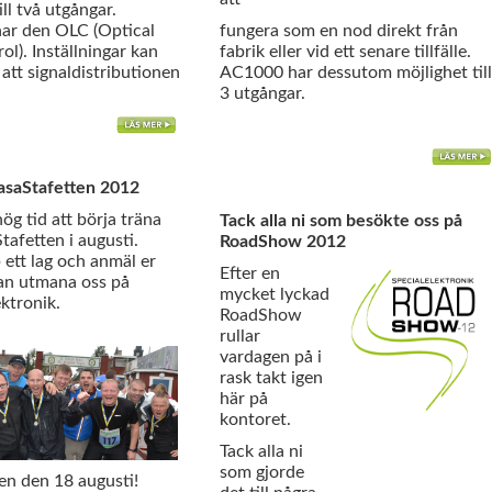
ill två utgångar.
 har den OLC (Optical
fungera som en nod direkt från
ol). Inställningar kan
fabrik eller vid ett senare tillfälle.
att signaldistributionen
AC1000 har dessutom möjlighet till
3 utgångar.
asaStafetten 2012
ög tid att börja träna
Tack alla ni som besökte oss på
tafetten i augusti.
RoadShow 2012
 ett lag och anmäl er
Efter en
dan utmana oss på
mycket lyckad
ktronik.
RoadShow
rullar
vardagen på i
rask takt igen
här på
kontoret.
Tack alla ni
som gjorde
len den 18 augusti!