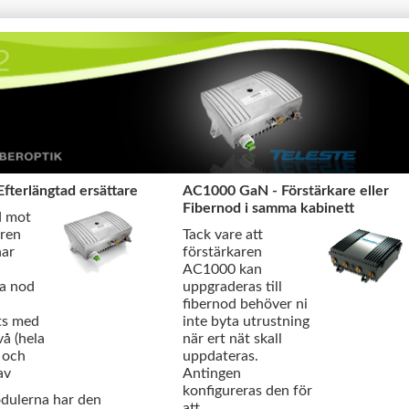
fterlängtad ersättare
AC1000 GaN - Förstärkare eller
Fibernod i samma kabinett
ad mot
aren
Tack vare att
har
förstärkaren
AC1000 kan
ka nod
uppgraderas till
fibernod behöver ni
ts med
inte byta utrustning
vå (hela
när ert nät skall
 och
uppdateras.
av
Antingen
konfigureras den för
dulerna har den
att