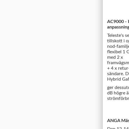
AC9000 - I
anpassnin
Teleste's s
tillskott i 
nod-familj
flexibel 1
med 2 x
framvägsm
+ 4 x retur
sändare. 
Hybrid G
ger dessu
dB högre än
strömförbr
ANGA Mäss