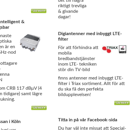
det till några
riktigt trevliga
& givande
dagar!
ntelligent &
gsbar
Digiantenner med inbyggt LTE-
enaste
filter
optiska
en är en
För att förhindra att
 GHz-nod
mobila
bredbandstjänster
ottagare
inom LTE- tekniken
-
stör din TV-bild
Denna
finns antenner med inbyggt LTE-
aN
filter i Triax sortiment. Allt för att
tom CRB 117 dBµV (4
du ska få den perfekta
 tidigare) samt lägre
bildupplevelsen!
ukning.
Titta in på vår Facebook-sida
an i Köln
Du har väl inte missat att Special-