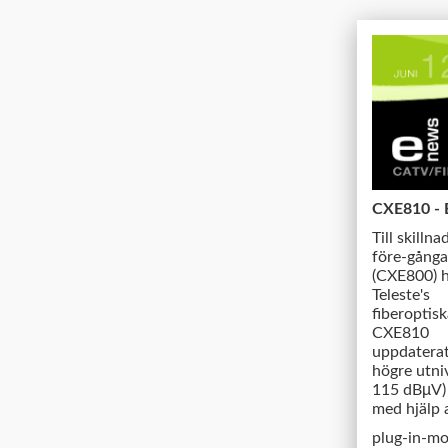
CXE810 - E
Till skilln
före-gång
(CXE800) 
Teleste's
fiberoptis
CXE810
uppdatera
högre utni
µ
115 dB
V)
med hjälp 
plug-in-mo