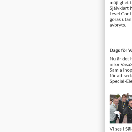
möjlighet t
Självklart
Level Contr
göras utan 
avbryts.
Dags för V
Nu är det h
inför VasaS
Samla ihop
för att se
Special-Ele
Vi ses i Sä