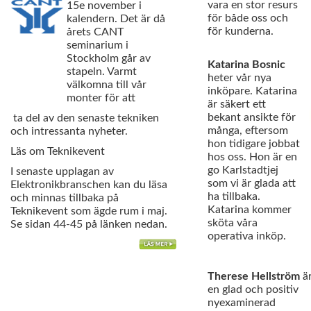
vara en stor resurs
15e november i
för både oss och
kalendern. Det är då
för kunderna.
årets CANT
seminarium i
Stockholm går av
Katarina Bosnic
stapeln. Varmt
heter vår nya
välkomna till vår
inköpare. Katarina
monter för att
är säkert ett
bekant ansikte för
ta del av den senaste tekniken
många, eftersom
och intressanta nyheter.
hon tidigare jobbat
Läs om Teknikevent
hos oss. Hon är en
go Karlstadtjej
I senaste upplagan av
som vi är glada att
Elektronikbranschen kan du läsa
ha tillbaka.
och minnas tillbaka på
Katarina kommer
Teknikevent som ägde rum i maj.
sköta våra
Se sidan 44-45 på länken nedan.
operativa inköp.
Therese Hellström
ä
en glad och positiv
nyexaminerad