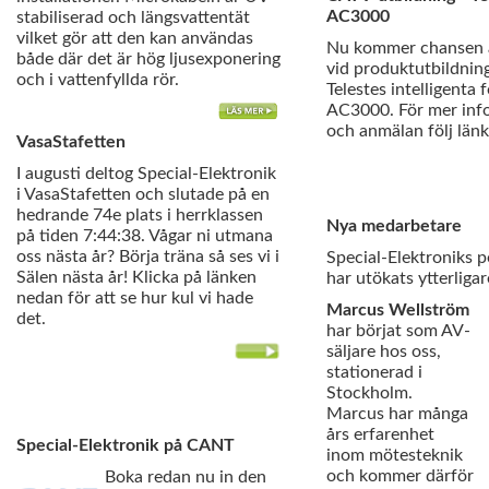
AC3000
stabiliserad och längsvattentät
vilket gör att den kan användas
Nu kommer chansen a
både där det är hög ljusexponering
vid produktutbildnin
och i vattenfyllda rör.
Telestes intelligenta 
AC3000. För mer inf
och anmälan följ län
VasaStafetten
I augusti deltog Special-Elektronik
i VasaStafetten och slutade på en
hedrande 74e plats i herrklassen
Nya medarbetare
på tiden 7:44:38. Vågar ni utmana
oss nästa år? Börja träna så ses vi i
Special-Elektroniks p
Sälen nästa år! Klicka på länken
har utökats ytterliga
nedan för att se hur kul vi hade
Marcus Wellström
det.
har börjat som AV-
säljare hos oss,
stationerad i
Stockholm.
Marcus har många
års erfarenhet
Special-Elektronik på CANT
inom mötesteknik
och kommer därför
Boka redan nu in den