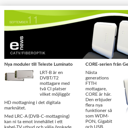
Nya moduler till Teleste Luminato
CORE-serien från Ge
LRT-B är en
Nästa
DVBT/T2
generations
mottagare med
FTTH
två CI platser
mottagare,
vilket möjliggör
CORE är här.
Den erbjuder
HD mottagning i det digitala
flera nya
marknätet.
funktioner så
som WDM-
Med LRC-A (DVB-C-mottagning)
PON, Gigabit
kan ni ta emot innehållet i ett
och USB,
kabel-TV utbud och välja önskade