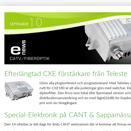
Efterlängtad CXE förstärkare från Teleste
Glöm alla plugsortiment och programmerare! Med Telestes ny
nytt för CXE180 är att alla justeringar görs med switchar. D
diplexfilter. Den finns som lokal eller fjärrmatad version 
distributionsanvändning och en med lägre(32dB) för linjebr
pris som sin föregångare.
Special-Elektronik på CANT & Sappamäss
Den 14 oktober är det dags för årets CANT seminarium där vi kommer att finnas me