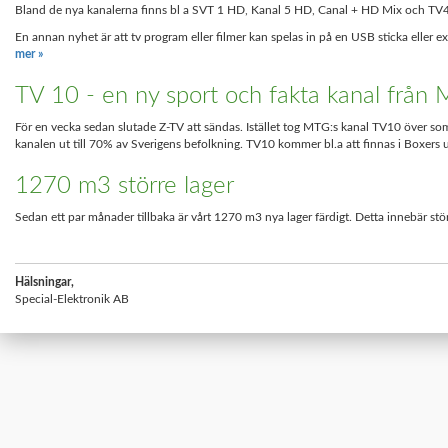
Bland de nya kanalerna finns bl a SVT 1 HD, Kanal 5 HD, Canal + HD Mix och T
En annan nyhet är att tv program eller filmer kan spelas in på en USB sticka eller e
mer »
TV 10 - en ny sport och fakta kanal från
För en vecka sedan slutade Z-TV att sändas. Istället tog MTG:s kanal TV10 över s
kanalen ut till 70% av Sverigens befolkning. TV10 kommer bl.a att finnas i Boxers u
1270 m3 större lager
Sedan ett par månader tillbaka är vårt 1270 m3 nya lager färdigt. Detta innebär st
Hälsningar,
Special-Elektronik AB