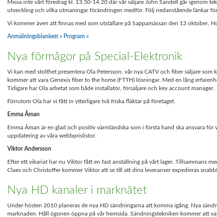
Missa inte vårt föredrag kl. 13.50-14.20 där vår säljare John Sandell går igenom te
utveckling och vilka utmaningar förändringen medför. Följ nedanstående länkar f
Vi kommer även att finnas med som utställare på Sappamässan den 13 oktober. Hop
Anmälningsblankett »
Program »
Nya förmågor på Special-Elektronik
Vi kan med stolthet presentera Ola Petersson, vår nya CATV och fiber säljare som
kommer att vara Genexis fiber to the home (FTTH) lösningar. Med en lång erfare
Tidigare har Ola arbetat som både installatör, försäljare och key account manager.
Förrutom Ola har vi fått in ytterligare två friska fläktar på företaget.
Emma Åman
Emma Åman är en glad och positiv värmländska som i första hand ska ansvara för våra 
uppdatering av våra webbprislistor.
Viktor Andersson
Efter ett vikariat har nu Viktor fått en fast anställning på vårt lager. Tillsammans me
Claes och Christoffer kommer Viktor att se till att dina leveranser expedieras snabb
Nya HD kanaler i marknätet
Under hösten 2010 planeras de nya HD sändningarna att komma igång. Nya sändning
marknaden. Håll ögonen öppna på vår hemsida. Sändningstekniken kommer att 