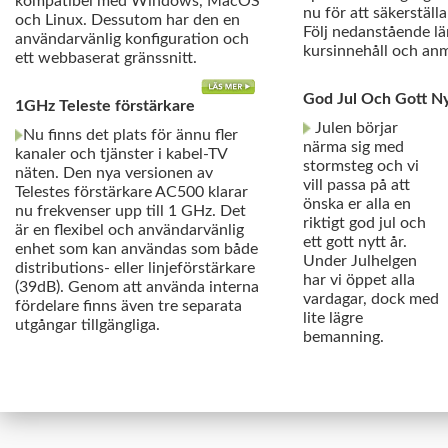
kompatibel med Windows, MacOS
nu för att säkerställa
och Linux. Dessutom har den en
Följ nedanstående lä
användarvänlig konfiguration och
kursinnehåll och an
ett webbaserat gränssnitt.
God Jul Och Gott Ny
1GHz Teleste förstärkare
Julen börjar
Nu finns det plats för ännu fler
närma sig med
kanaler och tjänster i kabel-TV
stormsteg och vi
näten. Den nya versionen av
vill passa på att
Telestes förstärkare AC500 klarar
önska er alla en
nu frekvenser upp till 1 GHz. Det
riktigt god jul och
är en flexibel och användarvänlig
ett gott nytt år.
enhet som kan användas som både
Under Julhelgen
distributions- eller linjeförstärkare
har vi öppet alla
(39dB). Genom att använda interna
vardagar, dock med
fördelare finns även tre separata
lite lägre
utgångar tillgängliga.
bemanning.