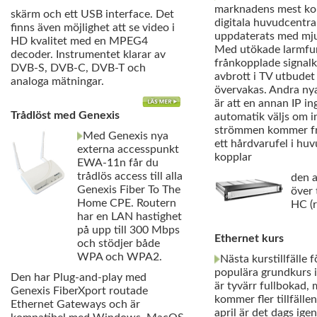
marknadens mest k
skärm och ett USB interface. Det
digitala huvudcentral
finns även möjlighet att se video i
uppdaterats med mju
HD kvalitet med en MPEG4
Med utökade larmfun
decoder. Instrumentet klarar av
frånkopplade signalk
DVB-S, DVB-C, DVB-T och
avbrott i TV utbudet
analoga mätningar.
övervakas. Andra ny
är att en annan IP i
Trådlöst med Genexis
automatik väljs om i
strömmen kommer fr
Med Genexis nya
ett hårdvarufel i hu
externa accesspunkt
kopplar
EWA-11n får du
trådlös access till alla
den 
Genexis Fiber To The
över 
Home CPE. Routern
HC (
har en LAN hastighet
på upp till 300 Mbps
Ethernet kurs
och stödjer både
WPA och WPA2.
Nästa kurstillfälle f
populära grundkurs i
Den har Plug-and-play med
är tyvärr fullbokad,
Genexis FiberXport routade
kommer fler tillfäll
Ethernet Gateways och är
april är det dags ige