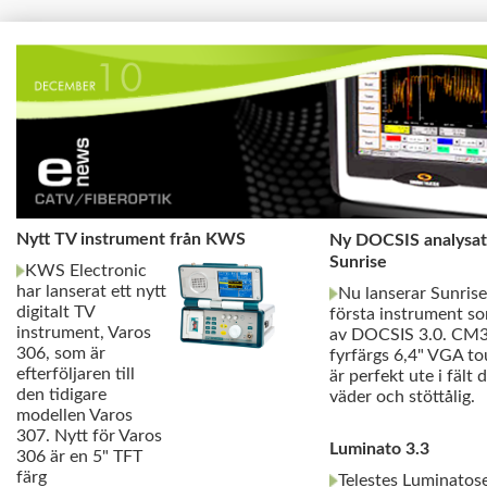
Nytt TV instrument från KWS
Ny DOCSIS analysat
Sunrise
KWS Electronic
har lanserat ett nytt
Nu lanserar Sunrise
digitalt TV
första instrument so
instrument, Varos
av DOCSIS 3.0. CM3
306, som är
fyrfärgs 6,4" VGA t
efterföljaren till
är perfekt ute i fält
den tidigare
väder och stöttålig.
modellen Varos
307. Nytt för Varos
Luminato 3.3
306 är en 5" TFT
färg
Telestes Luminatose