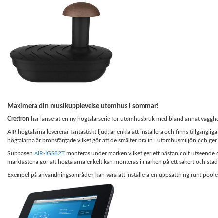
Maximera din musikupplevelse utomhus i sommar!
Crestron
har lanserat en ny högtalarserie för utomhusbruk med bland annat vägghö
AIR högtalarna levererar fantastiskt ljud, är enkla att installera och finns tillgängli
högtalarna är bronsfärgade vilket gör att de smälter bra in i utomhusmiljön och ger et
Subbasen
AIR-IGS82T
monteras under marken vilket ger ett nästan dolt utseende dä
markfästena gör att högtalarna enkelt kan monteras i marken på ett säkert och stadi
Exempel på användningsområden kan vara att installera en uppsättning runt poolen e