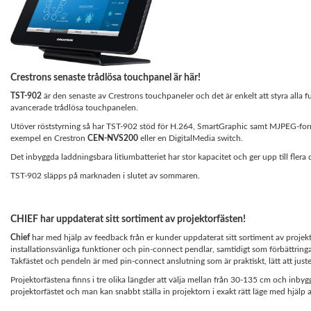
Crestrons senaste trådlösa touchpanel är här!
TST-902
är den senaste av Crestrons touchpaneler och det är enkelt att styra alla f
avancerade trådlösa touchpanelen.
Utöver röststyrning så har TST-902 stöd för H.264, SmartGraphic samt MJPEG-format
exempel en Crestron
CEN-NVS200
eller en DigitalMedia switch.
Det inbyggda laddningsbara litiumbatteriet har stor kapacitet och ger upp till flera 
TST-902 släpps på marknaden i slutet av sommaren.
CHIEF har uppdaterat sitt sortiment av projektorfästen!
Chief
har med hjälp av feedback från er kunder uppdaterat sitt sortiment av projek
installationsvänliga funktioner och pin-connect pendlar, samtidigt som förbättringar
Takfästet och pendeln är med pin-connect anslutning som är praktiskt, lätt att juste
Projektorfästena finns i tre olika längder att välja mellan från 30-135 cm och inb
projektorfästet och man kan snabbt ställa in projektorn i exakt rätt läge med hjälp