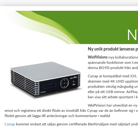
Ny unik produkt lanseras
WolfVisions
nya kollaboration
spännande funktioner som t.ex
denna BOYD-produkt från andra 
Cynap är kompatibel med iOS, A
skärmen med 4K UHD upplösning (
produkten otrolig mångsidig und
eller på ett USB-minne. AirPlay
kan visa sitt arbete spontant i
WolfVision har utvecklat en ny
emot och registrera ett direkt flöde av innehåll från Cynap var de än befinner sig i
flödet genom att lägga till anteckningar och kommentarer i realtid.
Cynap
kommer endast att säljas genom certifierade återförsäljare med säljstart und