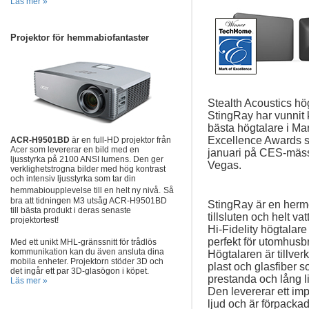
Läs mer »
Projektor för hemmabiofantaster
Stealth Acoustics hö
StingRay har vunnit 
bästa högtalare i Mar
Excellence Awards s
ACR-H9501BD
är en full-HD projektor från
Acer som levererar en bild med en
januari på CES-mäss
ljusstyrka på 2100 ANSI lumens.
Den ger
Vegas.
verklighetstrogna bilder med hög kontrast
och intensiv ljusstyrka som tar din
hemmabioupplevelse till en helt ny nivå.
Så
bra att tidningen M3 utsåg ACR-H9501BD
StingRay är en herme
till bästa produkt i deras senaste
tillsluten och helt va
projektortest!
Hi-Fidelity högtalare
perfekt för utomhusb
Med ett unikt MHL-gränssnitt för trådlös
kommunikation kan du även ansluta dina
Högtalaren är tillver
mobila enheter.
Projektorn stöder 3D och
plast och glasfiber 
det ingår ett par 3D-glasögon i köpet.
prestanda och lång l
Läs mer »
Den levererar ett i
ljud och är förpacka