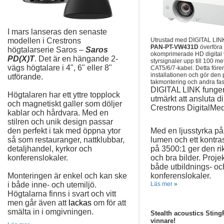
I mars lanseras den senaste
modellen i Crestrons
Utrustad med DIGITAL LIN
PAN-PT-VW431D
överföra
högtalarserie Saros –
Saros
okomprimerade HD digital v
PD(X)T
. Det är en hängande 2-
styrsignaler upp till 100 me
vägs högtalare i 4", 6" eller 8"
CAT5/6/7-kabel. Detta före
installationen och gör den p
utförande.
takmontering och andra fast
DIGITAL LINK funger
Högtalaren har ett yttre topplock
utmärkt att ansluta dir
och magnetiskt galler som döljer
Crestrons DigitalMed
kablar och hårdvara. Med en
stilren och unik design passar
den perfekt i tak med öppna ytor
Med en ljusstyrka p
så som restauranger, nattklubbar,
lumen och ett kontra
detaljhandel, kyrkor och
på 3500:1 ger den rik
konferenslokaler.
och bra bilder. Proje
både utbildnings- oc
Monteringen är enkel och kan ske
konferenslokaler.
i både inne- och utemiljö.
Läs mer
»
Högtalarna finns i svart och vitt
men går även att
lackas
om för att
smälta in i omgivningen.
Stealth acoustics Sting
vinnare!