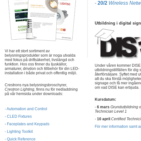
-
20/2
Wireless Netw
Utbildning i digital sig
Vi har ett stort sortiment av
belysningsprodukter som är noga utvalda
med fokus på driftsäkerhet, livslängd och
funktion.
Hos oss finner du ljuskällor,
Under våren kommer DISE 
armaturer, drivdon och tillbehör för din LED-
utbildningstillfällen för dig
installation i både privat och offentlig miljö.
återförsäljare. Syftet med u
att du ska förstå möjlighet
signage och få mer ingåen
Crestrons nya belysningsbroschyrer,
om vad DISE kan erbjuda.
Crestron Lighting
, finns nu för nedladdning
på vår hemsida under downloads:
Kursdatum:
-
6 mars
Grundutbildning o
- Automation and Control
Technician Level 1
- CLED Fixtures
-
10 april
Certified Technic
-
Faceplates and Keypads
För mer information samt 
- Lighting Toolkit
- Quick Reference