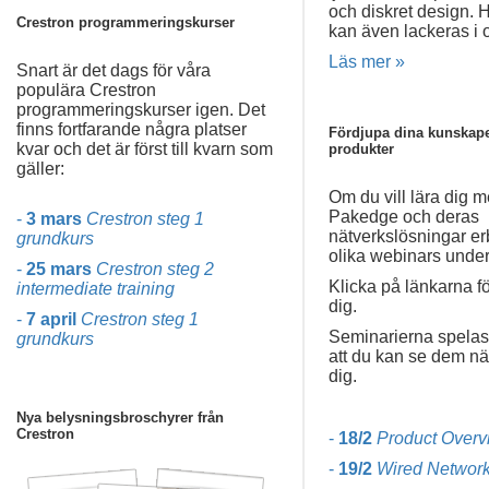
och diskret design. 
Crestron programmeringskurser
kan även lackeras i o
Läs mer »
Snart är det dags för våra
populära Crestron
programmeringskurser igen. Det
finns fortfarande några platser
Fördjupa dina kunskape
kvar och det är först till kvarn som
produkter
gäller:
Om du vill lära dig 
Pakedge och deras
-
3 mars
Crestron steg 1
nätverkslösningar er
grundkurs
olika webinars under 
-
25 mars
Crestron steg 2
Klicka på länkarna f
intermediate training
dig.
-
7 april
Crestron steg 1
Seminarierna spelas
grundkurs
att du kan se dem nä
dig.
Nya belysningsbroschyrer från
Crestron
-
18/2
Product Overv
-
19/2
Wired Networ