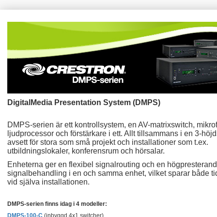
DigitalMedia Presentation System (DMPS)
DMPS-serien är ett kontrollsystem, en AV-matrixswitch, mikro
ljudprocessor och förstärkare i ett. Allt tillsammans i en 3-höj
avsett för stora som små projekt och installationer som t.ex.
utbildningslokaler, konferensrum och hörsalar.
Enheterna ger en flexibel signalrouting och en högpresteran
signalbehandling i en och samma enhet, vilket sparar både ti
vid själva installationen.
DMPS-serien finns idag i 4 modeller:
DMPS-100-C
(inbyggd 4x1 switcher)