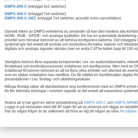
DMPS-200-C
(inbyggd 6x2 switcher)
DMPS-300-C
(inbyggd 7x4 switcher)
DMPS-300-C-AEC
(inbyggd 7x4 switcher, acoustic echo cancellation)
Oavsett vilken av DMPS-enheterna du använder så kan den hantera alla kombin
HDMI-, RGB-, S/PDIF- och analoga ljudkällor. De har en automatisk detektering
prioritet som minskar behovet av att behöva konfigurera källorna. Det inbyggda 
systemet gör det enkelt att ansluta och kontrollera AV-källor, datorer och bildskä
digitala och analoga signaler skickas över en enda CAT5e-kabel (upp till 100 m)
Vanligtvis behövs flera separata komponenter, t.ex. en audio/videomatrix, mikro
förstärkare och kontrollprocessorer, installeras och konfigureras. Men med en
installerad försvinner behovet av att ha flera olika enheter och därmed de even
som en sådan installation kan medföra. Du får istället en framtidssäker digital AV
presentationer i t.ex. företag- och utbildningslokaler.
Många företag väljer att standardisera sina konferensrum med en DMPS-enhet
för fler tekniska lösningar i rummen uppstår är det enkelt att expandera systemet
Notera att vi har gjort en större prissänkning på
DMPS-100-C
och
DMPS-AIRMED
Logga in på hemsidan med ditt ÅF-login för att se priserna och lägga en beställn
Har du några frågor är du välkomen att höra av dig till någon av våra
AV-säljare.