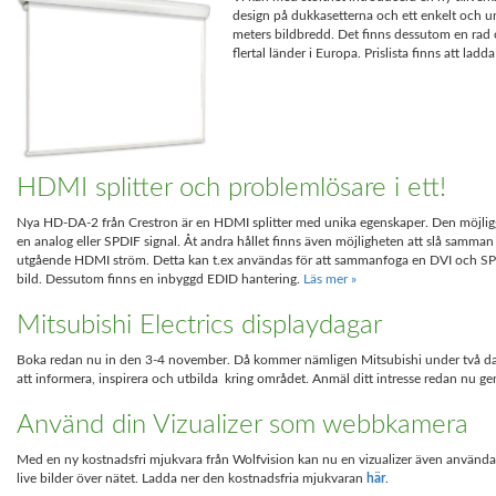
design på dukkasetterna och ett enkelt och un
meters bildbredd. Det finns dessutom en rad o
flertal länder i Europa. Prislista finns att lad
HDMI splitter och problemlösare i ett!
Nya HD-DA-2 från Crestron är en HDMI splitter med unika egenskaper. Den möjliggö
en analog eller SPDIF signal. Åt andra hållet finns även möjligheten att slå samm
utgående HDMI ström. Detta kan t.ex användas för att sammanfoga en DVI och SPD
bild. Dessutom finns en inbyggd EDID hantering.
Läs mer »
Mitsubishi Electrics displaydagar
Boka redan nu in den 3-4 november. Då kommer nämligen Mitsubishi under två dag
att informera, inspirera och utbilda kring området. Anmäl ditt intresse redan nu 
Använd din Vizualizer som webbkamera
Med en ny kostnadsfri mjukvara från Wolfvision kan nu en vizualizer även användas
live bilder över nätet. Ladda ner den kostnadsfria mjukvaran
här
.