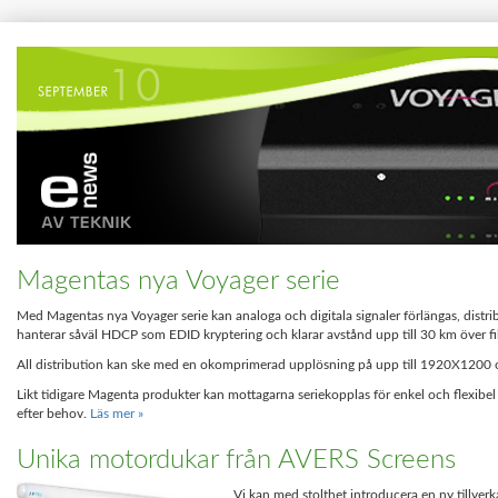
Magentas nya Voyager serie
Med Magentas nya Voyager serie kan analoga och digitala signaler förlängas, distri
hanterar såväl HDCP som EDID kryptering och klarar avstånd upp till 30 km över fi
All distribution kan ske med en okomprimerad upplösning på upp till 1920X1200 
Likt tidigare Magenta produkter kan mottagarna seriekopplas för enkel och flexibel
efter behov.
Läs mer »
Unika motordukar från AVERS Screens
Vi kan med stolthet introducera en ny tillverk