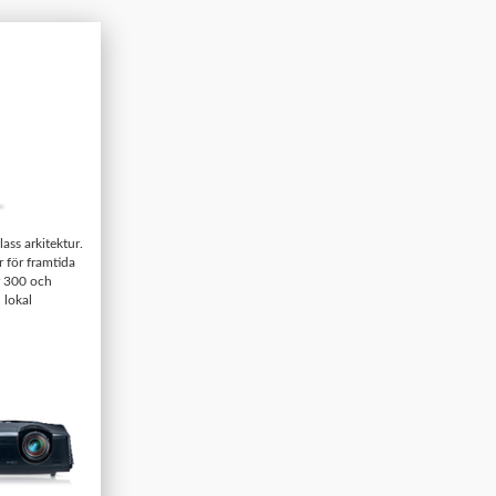
ass arkitektur.
 för framtida
r 300 och
 lokal