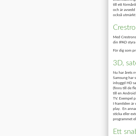
till ett förmå
och är avsedd f
också utmärkt
Crestr
Med Crestrons 
din IPAD styra
För dig som p
3D, sat
Nu har årets n
Samsung har sa
inbyggd HD sa
(finns till de 
till en Androi
TV. Exempel på
I framtiden är
play. En annan
sticka eller ex
programmet ell
Ett sna