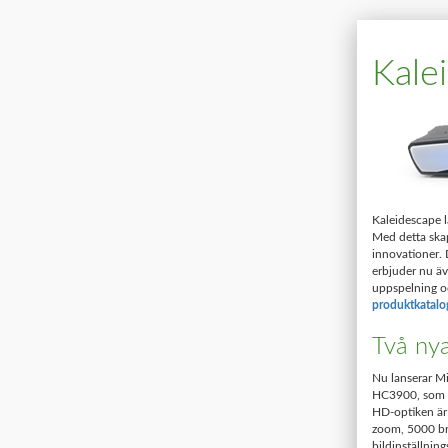
Kale
Kaleidescape l
Med detta skap
innovationer.
erbjuder nu äv
uppspelning oc
produktkatalo
Två nya
Nu lanserar Mi
HC3900, som b
HD-optiken är 
zoom, 5000 bri
bildinställnin