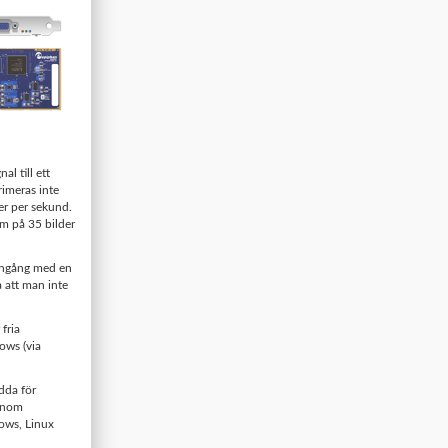
l till ett
rimeras inte
der per sekund.
um på 35 bilder
-ingång med en
 att man inte
fria
ws (via
dda för
Genom
ows, Linux