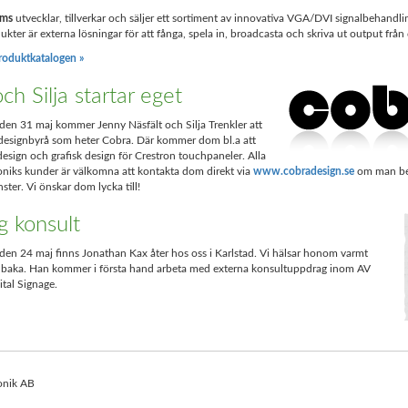
ems
utvecklar, tillverkar och säljer ett sortiment av innovativa VGA/DVI signalbehandli
kter är externa lösningar för att fånga, spela in, broadcasta och skriva ut output frå
oduktkatalogen »
ch Silja startar eget
den 31 maj kommer Jenny Näsfält och Silja Trenkler att
 designbyrå som heter Cobra. Där kommer dom bl.a att
sign och grafisk design för Crestron touchpaneler. Alla
oniks kunder är välkomna att kontakta dom direkt via
www.cobradesign.se
om man be
ster. Vi önskar dom lycka till!
g konsult
en 24 maj finns Jonathan Kax åter hos oss i Karlstad. Vi hälsar honom varmt
lbaka. Han kommer i första hand arbeta med externa konsultuppdrag inom AV
ital Signage.
onik AB