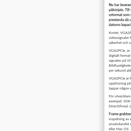
Nu har levera
påbörjats. Till
utformat som e
prestanda då 
datorns kapaci
Kortet, VGA2PC
videosignaler 
säkerhet och u
VGA2PCIe, är e
digitalt forma
signalen på VG
Bildhastighete
per sekund ald
VGA2PCIe är k
upplösning på 
tappar någon 
För utvecklare
exempel, SDK
DirectShow), 
Frame grabber
inspelning av 
användandet a
eller Mac OS.