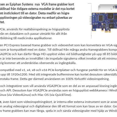
nsen av Epiphan Systems nya VGA frame grabber kort
 skillnad från tidigare externa modeller är det nya kortet
tt instickskort till en dator. Detta medför en högre
upplösningen på videosignalen nu enbart påverkas av
tet.
Ie, används för realtidsinspelning av högupplösta
från en dataskärm och passar utmärkt för allt ifrån
tbildning till medicinska applikationer.
n PCI Express baserad frame grabber och videoenhet som kan konvertera en VGA-signa
t som är kompatibelt med en dator. Till skillnad från många andra framegrabbers komp
A2PCIe och kan därför fånga HD upplöst video vid bildhastigheter på upp till 85 bil
n är inte beroende av innehållet i de inspelade signalerna vilket innebär att ett minim
rig kommer att underskridas oberoende av ingångskälla.
ompatibel med x1, x4, x8 och x16 PCIe kortplatser och fungerar perfekt för en VGA
upp till 1920x1200. Med sitt integrerade bufferminne kan kortet dessutom säkerställa
enstaka frame. Detta ger därmed användaren en 100% förlustfri videoinspelning.
 och integratörer som vill använda VGA2PCIe som en del av en anpassad lösning ingår 
 och API. Dessutom kan VGA2PCIe användas som en högupplöst webbkamera i Windo
Linux (via Video4Linux) och Mac OS (via QuickTime).
s
, även känt som videoinspelningskort, är interna eller externa instrument som är avse
en analog videosignal och digitaliserar den till ett format som kan läsas av en dator. 
v frame grabbers kan man fånga, spela in och sända videosignaler med hjälp av Wind