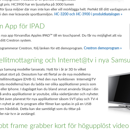
nligt pris. HC3900 har en ljusstyrka på 3000 lumen
ör ljusa miljöer där man inte kan eller vill mörklägga helt. Perfekt till ditt vardagsrum
 i den mer krävande sportbarmiljön.
HC-3200 och HC-3900 i produktkatalogen »
on App för IPAD
nya app förvandlas Apples IPAD™ till en touchpanel. Du får nu möjlighet att via
 ditt Crestron system.
rogrammerar Crestron, följ länken för ett demoprogram.
Crestron demoprogram »
ellitmottagning och Internet@tv i nya Sams
ya Samung modeller lanserats. Nytt för i år är 3D tv vilket
tsat stort på. Dessutom har ett flertal av de nya modellerna
tellitmottagare (DVB-S). Med den nya funktionen Internet@TV
flesta modellerna) kan du ladda ner olika applikationer precis som
d eller Iphone. I dagsläget kan du bland annat använda Skype i din
 andra applikationer är youtube, olika vädertjänster och nyheter.
 det även planerat för nya applikationer såsom SVT-play och TV-4
 nyhet är att tv program eller filmer kan spelas in på en USB
tern hårddisk. Detta kan ske samtidigt som du tittar på
er när tv:n är avstängd.
bbt frame grabber kort för högupplöst video