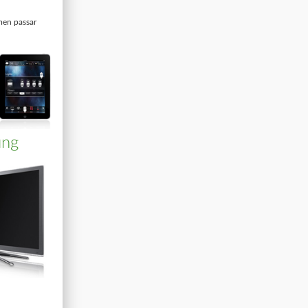
 men passar
ung