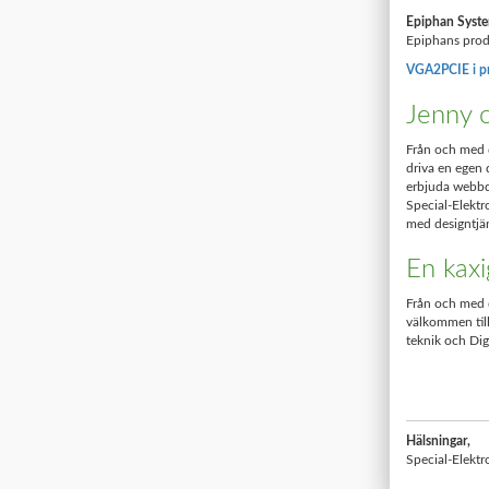
Epiphan Syst
Epiphans produ
VGA2PCIE i pr
Jenny o
Från och med 
driva en egen
erbjuda webbde
Special-Elektr
med designtjän
En kaxi
Från och med d
välkommen til
teknik och Dig
Hälsningar,
Special-Elektr