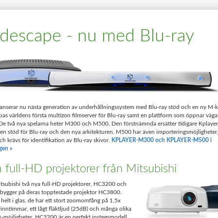
idescape - nu med Blu-ray
anserar nu nästa generation av underhållningssystem med Blu-ray stöd och en ny M-kl
as världens första multizon filmserver för Blu-ray samt en plattform som öppnar vägar
 De två nya spelarna heter M300 och M500. Den förstnämnda ersätter tidigare Kplaye
en stöd för Blu-ray och den nya arkitekturen. M500 har även importeringsmöjligheter,
h krävs för identifikation av Blu-ray skivor.
KPLAYER-M300 och KPLAYER-M500 i
gen »
 full-HD projektorer från Mitsubishi
tsubishi två nya full-HD projektorer, HC3200 och
ygger på deras topptestade projektor HC3800.
helt i glas, de har ett stort zoomomfång på 1,5x
nntimmar, ett lågt fläktljud (25dB) och många olika
gs-möjligheter. HC3200 är en perfekt instegsmodell