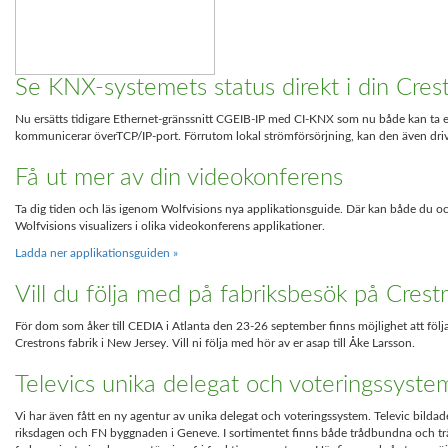
Se KNX-systemets status direkt i din Cres
Nu ersätts tidigare Ethernet-gränssnitt CGEIB-IP med CI-KNX som nu både kan ta e
kommunicerar överTCP/IP-port. Förrutom lokal strömförsörjning, kan den även dri
Få ut mer av din videokonferens
Ta dig tiden och läs igenom Wolfvisions nya applikationsguide. Där kan både du oc
Wolfvisions visualizers i olika videokonferens applikationer.
Ladda ner applikationsguiden »
Vill du följa med på fabriksbesök på Crest
För dom som åker till CEDIA i Atlanta den 23-26 september finns möjlighet att föl
Crestrons fabrik i New Jersey. Vill ni följa med hör av er asap till Åke Larsson.
Televics unika delegat och voteringssyste
Vi har även fått en ny agentur av unika delegat och voteringssystem. Televic bilda
riksdagen och FN byggnaden i Geneve. I sortimentet finns både trådbundna och tr