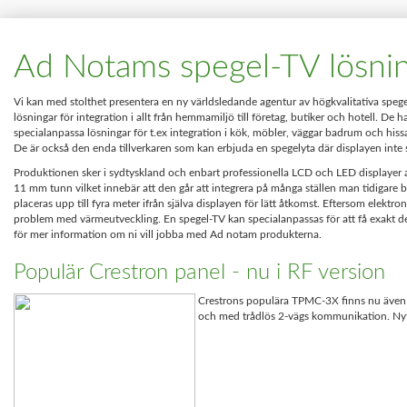
Ad Notams spegel-TV lösni
Vi kan med stolthet presentera en ny världsledande agentur av högkvalitativa spegel
lösningar för integration i allt från hemmamiljö till företag, butiker och hotell. De h
specialanpassa lösningar för t.ex integration i kök, möbler, väggar badrum och hiss
De är också den enda tillverkaren som kan erbjuda en spegelyta där displayen inte 
Produktionen sker i sydtyskland och enbart professionella LCD och LED displayer
11 mm tunn vilket innebär att den går att integrera på många ställen man tidigare
placeras upp till fyra meter ifrån själva displayen för lätt åtkomst. Eftersom elektr
problem med värmeutveckling. En spegel-TV kan specialanpassas för att få exakt d
för mer information om ni vill jobba med Ad notam produkterna.
Populär Crestron panel - nu i RF version
Crestrons populära TPMC-3X finns nu även i 
och med trådlös 2-vägs kommunikation. Nytt