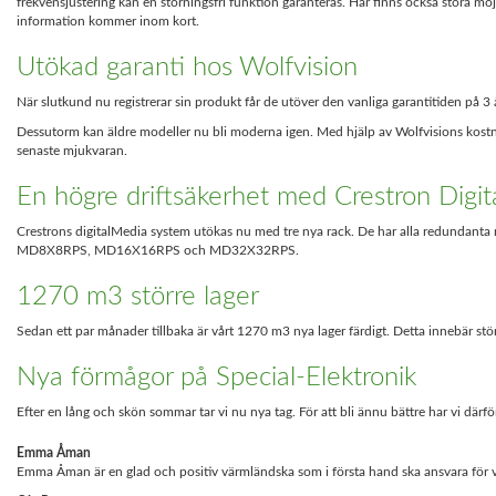
frekvensjustering kan en störningsfri funktion garanteras. Här finns också stora möjl
information kommer inom kort.
Utökad garanti hos Wolfvision
När slutkund nu registrerar sin produkt får de utöver den vanliga garantitiden på 3 år y
Dessutorm kan äldre modeller nu bli moderna igen. Med hjälp av Wolfvisions kostna
senaste mjukvaran.
En högre driftsäkerhet med Crestron Digi
Crestrons digitalMedia system utökas nu med tre nya rack. De har alla redundanta n
MD8X8RPS, MD16X16RPS och MD32X32RPS.
1270 m3 större lager
Sedan ett par månader tillbaka är vårt 1270 m3 nya lager färdigt. Detta innebär s
Nya förmågor på Special-Elektronik
Efter en lång och skön sommar tar vi nu nya tag. För att bli ännu bättre har vi där
Emma Åman
Emma Åman är en glad och positiv värmländska som i första hand ska ansvara för våra 