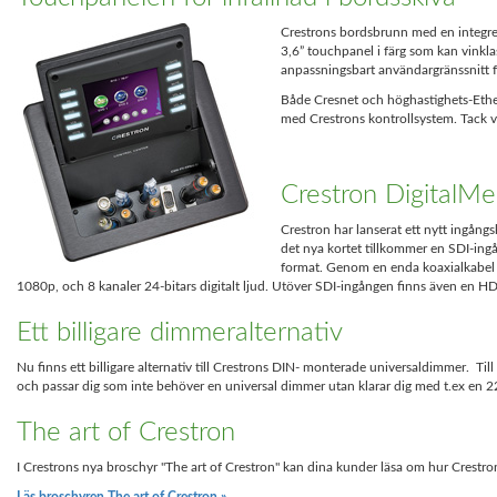
Crestrons bordsbrunn med en integrerad
3,6” touchpanel i färg som kan vinkl
anpassningsbart användargränssnitt f
Både Cresnet och höghastighets-Ethe
med Crestrons kontrollsystem. Tack va
Crestron DigitalM
Crestron har lanserat ett nytt ingång
det nya kortet tillkommer en SDI-in
format. Genom en enda koaxialkabel k
1080p, och 8 kanaler 24-bitars digitalt ljud. Utöver SDI-ingången finns även en H
Ett billigare dimmeralternativ
Nu finns ett billigare alternativ till Crestrons DIN- monterade universaldimmer. T
och passar dig som inte behöver en universal dimmer utan klarar dig med t.ex en 2
The art of Crestron
I Crestrons nya broschyr "The art of Crestron" kan dina kunder läsa om hur Crestro