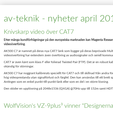
av-teknik - nyheter april 2
Knivskarp video över CAT7
Efter många kundförfrågningar på den europeiska marknaden kan Magenta Researc
videoöverföring.
AK500 C7 är namnet på deras nya CAT7 länk som bygger på deras beprövade Multi
videoöverföring har extendern även överföring av audiosignaler och seriell kommu
CAT7 är även känt som klass F eller folierad Twisted Pair (FTP). Det är en robust k
okänslig för störningar.
AK500 C7 har noggrant kalibrerats speciellt för CAT7 och till skillnad från andra 
hög videoprestanda utan signalförlust och färgfel. Den kan användas till ett brett 
Antingen som en enkel punkt-till-punkt-länk eller som en del i en större lösning.
Den stöder en upplösning på 2048x1536 (QXGA) @70Hz upp till 152m samt HDTV
WolfVision's VZ-9plus³ vinner "Designerna