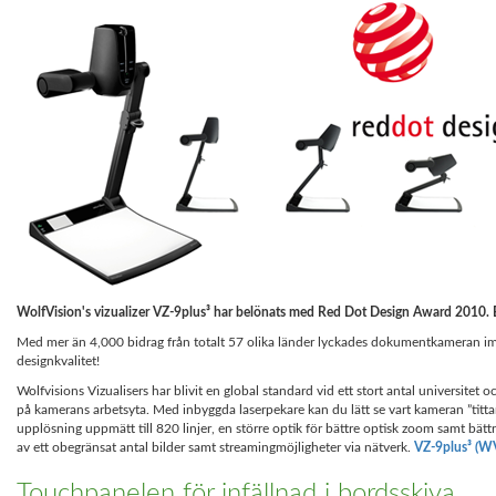
WolfVision's vizualizer VZ-9plus³ har belönats med Red Dot Design Award 2010. Ett
Med mer än 4,000 bidrag från totalt 57 olika länder lyckades dokumentkameran imp
designkvalitet!
Wolfvisions Vizualisers har blivit en global standard vid ett stort antal universitet
på kamerans arbetsyta. Med inbyggda laserpekare kan du lätt se vart kameran ”tittar”
upplösning uppmätt till 820 linjer, en större optik för bättre optisk zoom samt bät
av ett obegränsat antal bilder samt streamingmöjligheter via nätverk.
VZ-9plus³ (WV
Touchpanelen för infällnad i bordsskiva