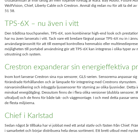
Utställarlistan är inte färdig än men följande företag är klara: Bay Audio, Future
WolfVision, Chief, Liberty Cable och Crestron. Anmäl dig redan nu för att ta del av
51 58.
TPS-6X – nu även i vitt
Den trådlösa touchpanelen, TPS-6X, som kombinerar high-end look och prestation
har nu även lanserats i vitt. Tack vare ett bredare färgval passar TPS-6X nu in i ännu
användargränssnitt för att till exempel kontrollera hemmabio eller multimediepres
möjligheten till portabel användning gör att TPS-6X kan integreras i olika typer av m
utrustning och system.
Crestron expanderar sin energieffektiva pr
Inom kort lanserar Crestron sina nya sensorer, GLS-serien. Sensorerna anpassar sig t
förändrade förhållanden och är lämpade för integrering med Crestrons styrsystem.
närvaroindikering och inbyggda ljussensorer för styrning av olika ljusnivåer. Detta 
minskad energiåtgång. Dessutom finns de i flera olika versioner (dubbla sensorer, I
ultraljud) och de finns för både tak- och väggmontage. I och med detta passar sens
de flesta miljöerna.
Chief i Karlstad
Sedan något år tillbaka har vi jobbat med ett antal stativ och fästen från Chief. Fr
i samarbetet och börjar distribuera hela deras sortiment. Ett brett utbud med nyck