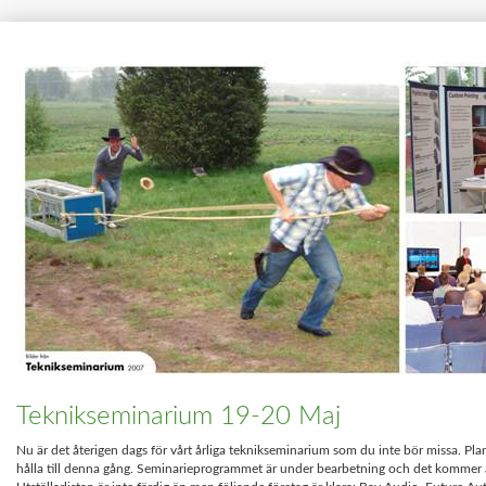
Teknikseminarium 19-20 Maj
Nu är det återigen dags för vårt årliga teknikseminarium som du inte bör missa. Pla
hålla till denna gång. Seminarieprogrammet är under bearbetning och det kommer att